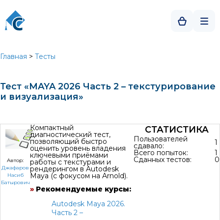
Главная
>
Тесты
Тест «MAYA 2026 Часть 2 – текстурирование
и визуализация»
Компактный
СТАТИСТИКА
диагностический тест,
Пользователей
позволяющий быстро
1
сдавало:
оценить уровень владения
Всего попыток:
1
ключевыми приёмами
Сданных тестов:
0
Автор:
работы с текстурами и
рендерингом в Autodesk
Джафаров
Maya (с фокусом на Arnold).
Насиб
Батырович
»
Рекомендуемые курсы:
Autodesk Maya 2026.
Часть 2 –