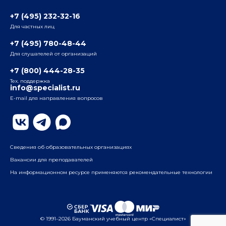
3-я ул. Ямского Поля, д. 32, 1-й подъезд, 5-й этаж
Наши преподаватели
+7 (495) 232-32-16
Для частных лиц
Радио
ул. Радио, д.24, корпус 1, 2-й подъезд, 2-й этаж
+7 (495) 780-48-44
Для слушателей от организаций
Таганский
+7 (800) 444-28-35
ул. Воронцовская, д. 35Б, корп.2, 5-й этаж
Тех. поддержка
info@specialist.ru
E-mail для направления вопросов
Бауманский
ул. Бауманская, д. 6, стр. 2, бизнес-центр «Виктория
Плаза», 4-й этаж
Сведения об образовательных организациях
Вакансии для преподавателей
На информационном ресурсе применяются рекомендательные технологии
© 1991–2026 Бауманский учебный центр «Специалист»