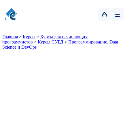
Главная
>
Курсы
>
Курсы для начинающих
программистов
>
Курсы СУБД
>
Программирование, Data
Science и DevOps