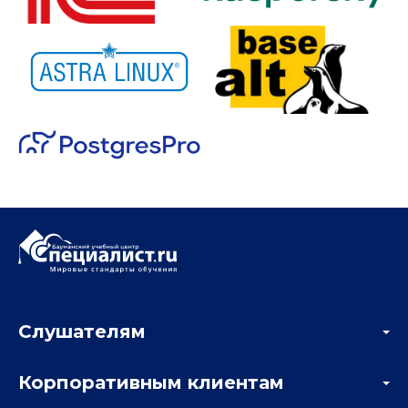
Слушателям
Акции
Корпоративным клиентам
Мастер-классы и вебинары