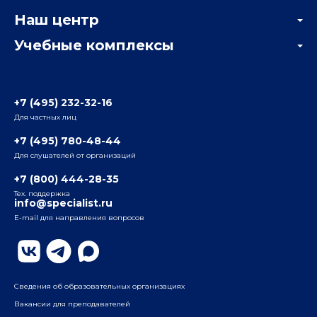
Корпоративным заказчикам
Онлайн-тестирование
Наш центр
Отзывы компаний
Учебные комплексы
Информация о центре
Отзывы слушателей
Белорусско-Савеловский
3-я ул. Ямского Поля, д. 32, 1-й подъезд, 5-й этаж
Наши преподаватели
+7 (495) 232-32-16
Для частных лиц
Радио
ул. Радио, д.24, корпус 1, 2-й подъезд, 2-й этаж
+7 (495) 780-48-44
Для слушателей от организаций
Таганский
+7 (800) 444-28-35
ул. Воронцовская, д. 35Б, корп.2, 5-й этаж
Тех. поддержка
info@specialist.ru
E-mail для направления вопросов
Бауманский
ул. Бауманская, д. 6, стр. 2, бизнес-центр «Виктория
Плаза», 4-й этаж
Сведения об образовательных организациях
Вакансии для преподавателей