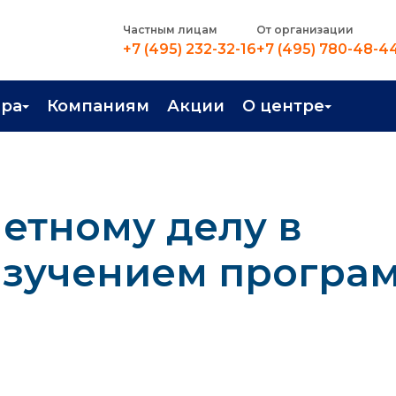
Частным лицам
От организации
+7 (495) 232-32-16
+7 (495) 780-48-4
ера
Компаниям
Акции
О центре
иентация
Контакты
рные профессии
Новости
етному делу в
стройство
О центре
в Центре
Преподаватели
 изучением програ
Вакансии