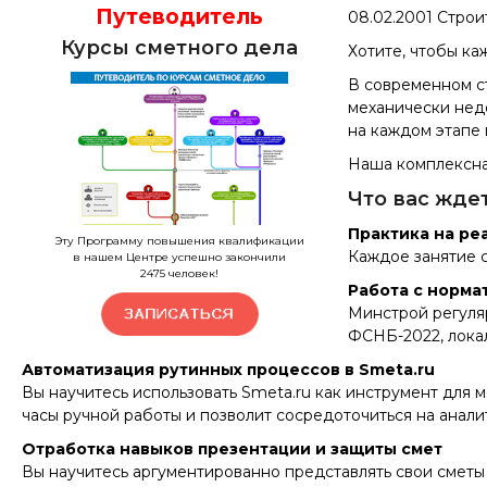
Путеводитель
08.02.2001
Строит
Курсы сметного дела
Хотите, чтобы ка
В современном ст
механически нед
на каждом этапе 
Наша комплексна
Что вас ждет
Практика на ре
Эту Программу повышения квалификации
Каждое занятие с
в нашем Центре успешно закончили
2475
человек!
Работа с норма
Минстрой регуляр
ФСНБ-2022, лока
Автоматизация рутинных процессов в Smeta.ru
Вы научитесь использовать Smeta.ru как инструмент для 
часы ручной работы и позволит сосредоточиться на анали
Отработка навыков презентации и защиты смет
Вы научитесь аргументированно представлять свои сметы 