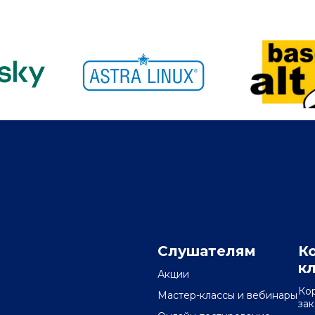
Слушателям
К
к
Акции
Ко
Мастер-классы и вебинары
за