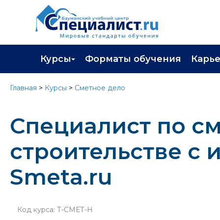
Курсы
Форматы обучения
Карь
Каталог курсов
Профор
Главная
>
Курсы
>
Сметное дело
Повышение квалификации
Популя
Специалист по см
Профессиональная переподготовка
Трудоу
Экзамены вендоров
Работа 
строительстве с
Программа лояльности
Smeta.ru
Подарить сертификат на обучение
Код курса: Т-СМЕТ-Н