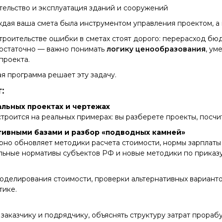
ельство и эксплуатация зданий и сооружений
ждая ваша смета была инструментом управления проектом, а
роительстве ошибки в сметах стоят дорого: перерасход бюд
остаточно — важно понимать
логику ценообразования
, ум
проекта.
я программа решает эту задачу.
:
альных проектах и чертежах
троится на реальных примерах: вы разберете проекты, посчи
тивными базами и разбор «подводных камней»
но обновляет методики расчета стоимости, нормы зарплаты 
льные нормативы субъектов РФ и новые методики по приказу
моделирования стоимости, проверки альтернативных вариант
тике.
заказчику и подрядчику, объяснять структуру затрат прораб