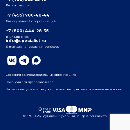
Для частных лиц
Радио
ул. Радио, д.24, корпус 1, 2-й подъезд, 2-й этаж
+7 (495) 780-48-44
Для слушателей от организаций
Таганский
+7 (800) 444-28-35
ул. Воронцовская, д. 35Б, корп.2, 5-й этаж
Тех. поддержка
info@specialist.ru
E-mail для направления вопросов
Бауманский
ул. Бауманская, д. 6, стр. 2, бизнес-центр «Виктория
Плаза», 4-й этаж
Сведения об образовательных организациях
Вакансии для преподавателей
На информационном ресурсе применяются рекомендательные технологии
© 1991–2026 Бауманский учебный центр «Специалист»