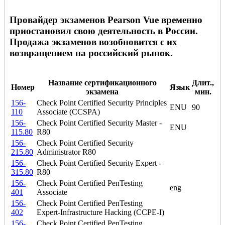
Провайдер экзаменов Pearson Vue временно
приостановил свою деятельность в России.
Продажа экзаменов возобновится с их
возвращением на российский рынок.
Название сертификационного
Длит.,
Номер
Язык
экзамена
мин.
156-
Check Point Certified Security Principles
ENU
90
110
Associate (CCSPA)
156-
Check Point Certified Security Master -
ENU
115.80
R80
156-
Check Point Certified Security
215.80
Administrator R80
156-
Check Point Certified Security Expert -
315.80
R80
156-
Check Point Certified PenTesting
eng
401
Associate
156-
Check Point Certified PenTesting
402
Expert-Infrastructure Hacking (CCPE-I)
156-
Check Point Certified PenTesting