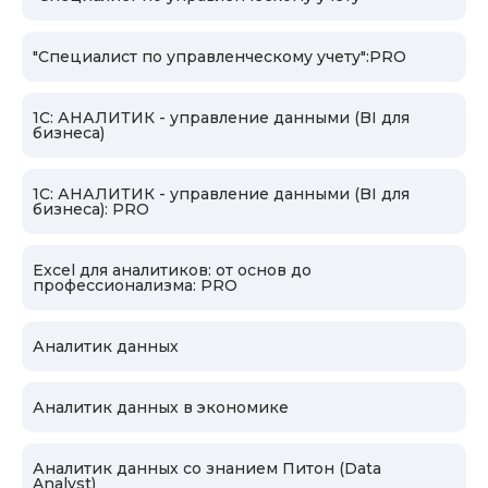
и методиками, помогает слушателям
применять полученные знания в реальной
"Специалист по управленческому учету":PRO
работе и всегда открыта для диалога.
Профессиональная переподготовка:
1С: АНАЛИТИК - управление данными (BI для
бизнеса)
Педагогическая деятельность в
образовательных организациях
1С: АНАЛИТИК - управление данными (BI для
бизнеса): PRO
Excel для аналитиков: от основ до
профессионализма: PRO
Аналитик данных
Аналитик данных в экономике
Аналитик данных со знанием Питон (Data
Analyst)