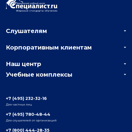
Слушателям
Акции
Корпоративным клиентам
Мастер-классы и вебинары
Корпоративным заказчикам
Онлайн-тестирование
Наш центр
Отзывы компаний
Учебные комплексы
Информация о центре
Отзывы слушателей
Белорусско-Савеловский
3-я ул. Ямского Поля, д. 32, 1-й подъезд, 5-й этаж
Наши преподаватели
+7 (495) 232-32-16
Для частных лиц
Радио
ул. Радио, д.24, корпус 1, 2-й подъезд, 2-й этаж
+7 (495) 780-48-44
Для слушателей от организаций
Таганский
+7 (800) 444-28-35