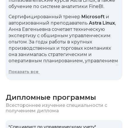
пользовательские курсы Astra Linux, а также
обучение по системе аналитики FineBI.
Сертифицированный тренер
Microsoft
и
авторизованный преподаватель
Astra Linux
,
Анна Евгеньевна сочетает техническую
экспертизу с обширным управленческим
опытом. За годы работы в крупных
производственных и торговых компаниях
она занималась стратегическим и
оперативным планированием, управлением
товарными запасами, а также маркетинговой
Показать все
поддержкой розничных сетей и оптовых
подразделений. Дополнительную
профессиональную базу ей обеспечивает
степень MBA в области менеджмента
.
Дипломные программы
На занятиях Анна Евгеньевна создаёт
Всестороннее изучение специальности с
атмосферу доверия и партнёрства, делая
получением диплома
обучение не только информативным, но и
вдохновляющим. Она делится только
"Специалист по управленческому учету"
проверенными на практике инструментами