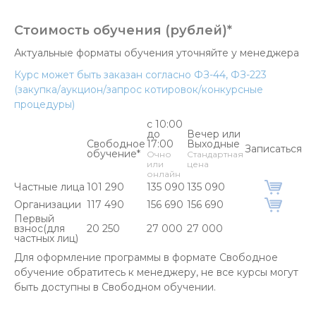
Стоимость обучения (рублей)*
Актуальные форматы обучения уточняйте у менеджера
Курс может быть заказан согласно ФЗ-44, ФЗ-223
(закупка/аукцион/запрос котировок/конкурсные
процедуры)
с 10:00
до
Вечер или
Свободное
17:00
Выходные
Записаться
обучение*
Очно
Стандартная
или
цена
онлайн
Частные лица
101 290
135 090
135 090
Организации
117 490
156 690
156 690
Первый
взнос(для
20 250
27 000
27 000
частных лиц)
Для оформление программы в формате Свободное
обучение обратитесь к менеджеру, не все курсы могут
быть доступны в Свободном обучении.