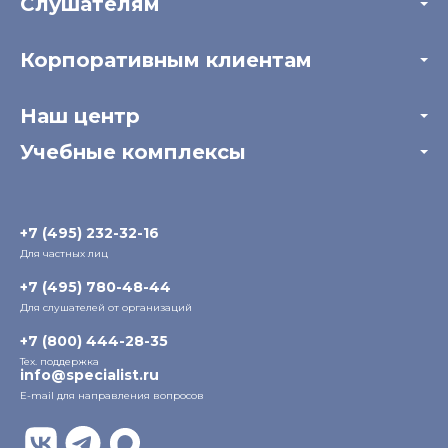
Слушателям
Акции
Корпоративным клиентам
Мастер-классы и вебинары
Корпоративным заказчикам
Онлайн-тестирование
Наш центр
Отзывы компаний
Учебные комплексы
Информация о центре
Отзывы слушателей
Белорусско-Савеловский
3-я ул. Ямского Поля, д. 32, 1-й подъезд, 5-й этаж
Наши преподаватели
+7 (495) 232-32-16
Для частных лиц
Радио
ул. Радио, д.24, корпус 1, 2-й подъезд, 2-й этаж
+7 (495) 780-48-44
Для слушателей от организаций
Таганский
+7 (800) 444-28-35
ул. Воронцовская, д. 35Б, корп.2, 5-й этаж
Тех. поддержка
info@specialist.ru
E-mail для направления вопросов
Бауманский
ул. Бауманская, д. 6, стр. 2, бизнес-центр «Виктория
Плаза», 4-й этаж