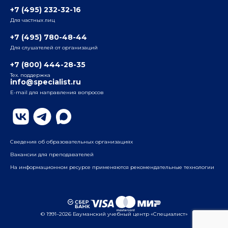
+7 (495) 232-32-16
Для частных лиц
Радио
ул. Радио, д.24, корпус 1, 2-й подъезд, 2-й этаж
+7 (495) 780-48-44
Для слушателей от организаций
Таганский
+7 (800) 444-28-35
ул. Воронцовская, д. 35Б, корп.2, 5-й этаж
Тех. поддержка
info@specialist.ru
E-mail для направления вопросов
Бауманский
ул. Бауманская, д. 6, стр. 2, бизнес-центр «Виктория
Плаза», 4-й этаж
Сведения об образовательных организациях
Вакансии для преподавателей
На информационном ресурсе применяются рекомендательные технологии
© 1991–2026 Бауманский учебный центр «Специалист»