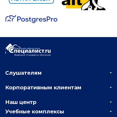
Слушателям
Акции
Корпоративным клиентам
Мастер-классы и вебинары
Корпоративным заказчикам
Онлайн-тестирование
Наш центр
Отзывы компаний
Учебные комплексы
Информация о центре