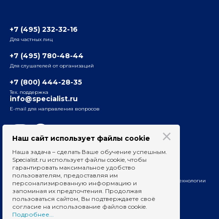
Отзывы слушателей
Белорусско-Савеловский
3-я ул. Ямского Поля, д. 32, 1-й подъезд, 5-й этаж
Наши преподаватели
+7 (495) 232-32-16
Для частных лиц
Радио
ул. Радио, д.24, корпус 1, 2-й подъезд, 2-й этаж
+7 (495) 780-48-44
Для слушателей от организаций
Таганский
+7 (800) 444-28-35
ул. Воронцовская, д. 35Б, корп.2, 5-й этаж
Тех. поддержка
info@specialist.ru
E-mail для направления вопросов
Бауманский
ул. Бауманская, д. 6, стр. 2, бизнес-центр «Виктория
Плаза», 4-й этаж
Наш сайт использует файлы cookie
Наша задача – сделать Ваше обучение успешным.
Сведения об образовательных организациях
Specialist.ru использует файлы cookie, чтобы
гарантировать максимальное удобство
Вакансии для преподавателей
пользователям, предоставляя им
На информационном ресурсе применяются рекомендательные технологии
персонализированную информацию и
запоминая их предпочтения. Продолжая
пользоваться сайтом, Вы подтверждаете своё
согласие на использование файлов cookie.
Подробнее...