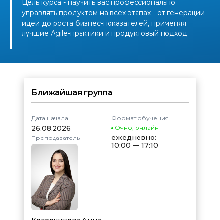
Цель курса - научить вас профессионально
управлять продуктом на всех этапах - от генерации
идеи до роста бизнес-показателей, применяя
лучшие Agile-практики и продуктовый подход.
Ближайшая группа
Дата начала
Формат обучения
26.08.2026
Очно
,
онлайн
ежедневно:
Преподаватель
10:00 — 17:10
Колесникова Анна