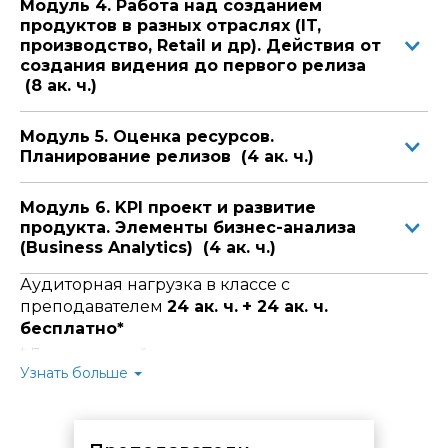
Модуль 4. Работа над созданием
Убедительной аргументации — находите
сильные доводы в пользу ценности продукта и
продуктов в разных отраслях (IT,
отрабатываете реальные возражения (от «Это
производство, Retail и др). Действия от
никому не нужно» до «Где монетизация?»).
создания видения до первого релиза
Питч-подачи — отрабатываете презентацию
(8 ак. ч.)
продукта так, чтобы за 3 минуты зацепить даже
скептически настроенных стейкхолдеров.
Модуль 5. Оценка ресурсов.
Готовы перейти на новый уровень в продуктовой
Планирование релизов (4 ак. ч.)
карьере? Начните с обучения, которое дает
результат.
Модуль 6. KPI проект и развитие
продукта. Элементы бизнес-анализа
(Business Analytics) (4 ак. ч.)
Аудиторная нагрузка в классе с
преподавателем
24 ак. ч.
+ 24 ак. ч.
бесплатно*
* Для слушателей курса предусмотрено
время для
самостоятельной практической отработки и
Узнать больше
проработки материала
в компьютерных классах
Центра.
Вы можете использовать его для закрепления знаний,