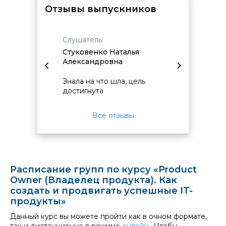
Отзывы выпускников
Слушатель:
Слушат
анович
Стуковенко Наталья
Арзума
Александровна
Гурген
ктик.
Знала на что шла, цель
На дан
быть не
достигнута
работа
то
Product
е
что по
Все отзывы
помогу
работе
Расписание групп по курсу «Product
Owner (Владелец продукта). Как
создать и продвигать успешные IT-
продукты»
Данный курс вы можете пройти как в очном формате,
так и дистанционно в режиме
онлайн
. Чтобы