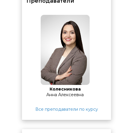
выполнения домашних заданий и консультаций со
Преподаватели
специалистами.
Время предоставляется
бесплатно
по
предварительному согласованию с администратором
комплекса:
для занятий
с 10:00 до 17:10:
дополнительное
время
с 9:00 до 10:00.
для занятий
с 14:00 до 17:10:
дополнительное
время
с 13:15 до 14:00.
для занятий
с 18:30 до 21:30:
дополнительное
время
с 17:10 до 17:55.
По завершении обучения проводится
итоговая
аттестация.
Она может проходить в виде теста на
последнем занятии или основываться на результатах
выполнения практических заданий в ходе курса.
Колесникова
Анна Алексеевна
Все преподаватели по курсу