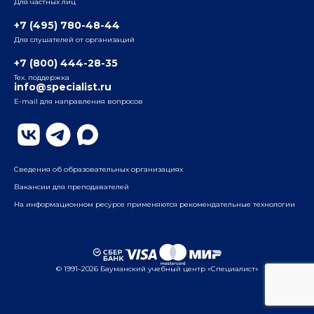
Для частных лиц
Радио
ул. Радио, д.24, корпус 1, 2-й подъезд, 2-й этаж
+7 (495) 780-48-44
Для слушателей от организаций
Таганский
+7 (800) 444-28-35
ул. Воронцовская, д. 35Б, корп.2, 5-й этаж
Тех. поддержка
info@specialist.ru
E-mail для направления вопросов
Бауманский
ул. Бауманская, д. 6, стр. 2, бизнес-центр «Виктория
Плаза», 4-й этаж
Сведения об образовательных организациях
Вакансии для преподавателей
На информационном ресурсе применяются рекомендательные технологии
© 1991–2026 Бауманский учебный центр «Специалист»