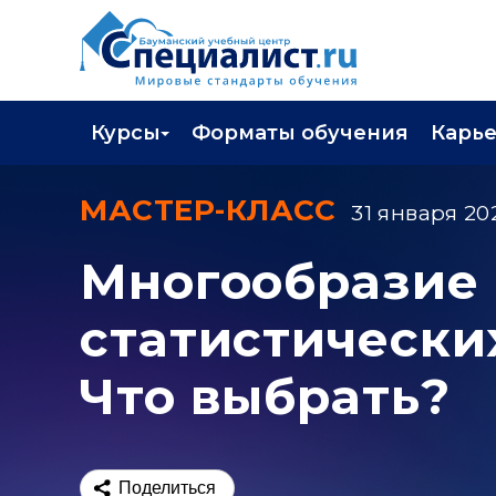
Курсы
Форматы обучения
Карь
Каталог курсов
Профор
МАСТЕР-КЛАСС
31 января 202
Повышение квалификации
Популя
Многообразие
Профессиональная переподготовка
Трудоу
статистически
Экзамены вендоров
Работа 
Программа лояльности
Что выбрать?
Подарить сертификат на обучение
Поделиться