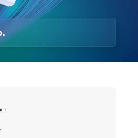
.
ных
м