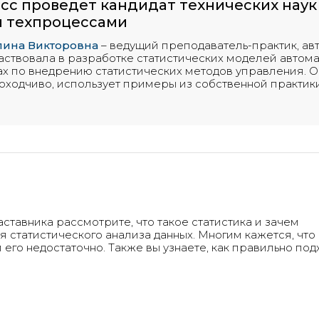
сс проведет кандидат технических наук
я техпроцессами
лина Викторовна
– ведущий преподаватель-практик, ав
аствовала в разработке статистических моделей автома
ах по внедрению статистических методов управления. 
доходчиво, использует примеры из собственной практики
ставника рассмотрите, что такое статистика и зачем
 статистического анализа данных. Многим кажется, чт
 его недостаточно. Также вы узнаете, как правильно под