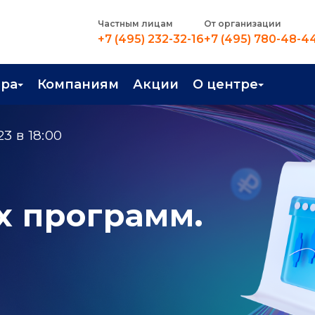
Частным лицам
От организации
+7 (495) 232-32-16
+7 (495) 780-48-4
ера
Компаниям
Акции
О центре
иентация
Контакты
3 в 18:00
рные профессии
Новости
стройство
О центре
х программ.
в Центре
Преподаватели
Вакансии