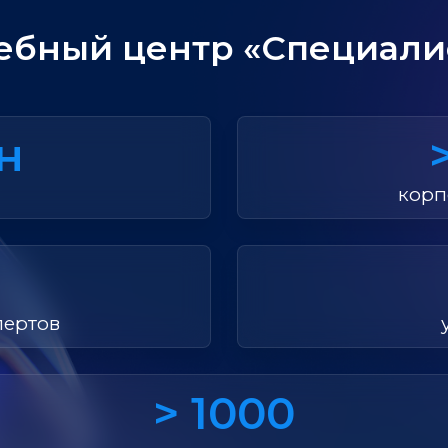
ебный центр «Специали
лн
корп
пертов
> 1000