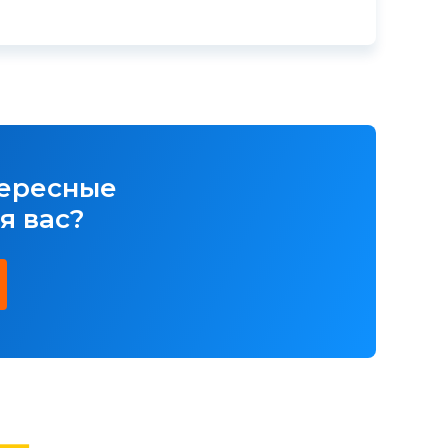
тересные
я вас?