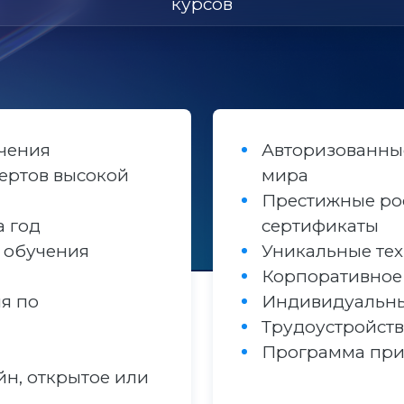
курсов
учения
Авторизованные
ертов высокой
мира
Престижные ро
а год
сертификаты
 обучения
Уникальные те
Корпоративное
я по
Индивидуальн
Трудоустройст
Программа при
йн, открытое или