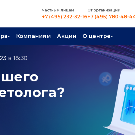
Частным лицам
От организации
+7 (495) 232-32-16
+7 (495) 780-48-4
ера
Компаниям
Акции
О центре
иентация
Контакты
23 в 18:30
рные профессии
Новости
ошего
стройство
О центре
етолога?
в Центре
Преподаватели
Вакансии