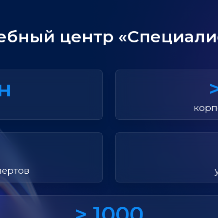
ебный центр «Специали
лн
корп
пертов
> 1000