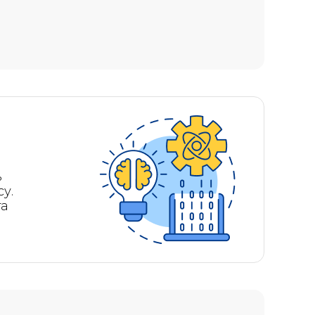
ь
у.
га