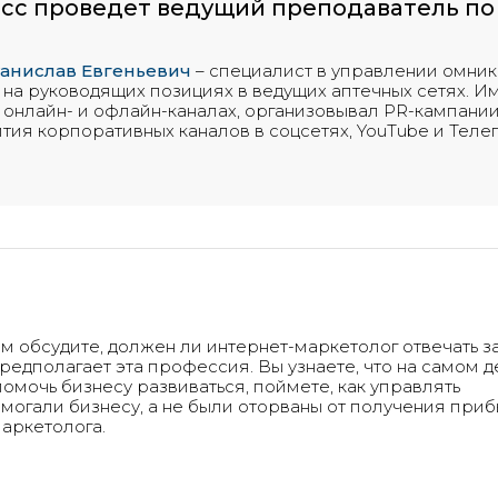
сс проведет ведущий преподаватель по 
анислав Евгеньевич
– специалист в управлении омник
т на руководящих позициях в ведущих аптечных сетях. 
онлайн- и офлайн-каналах, организовывал PR-кампании
тия корпоративных каналов в соцсетях, YouTube и Тел
м обсудите, должен ли интернет-маркетолог отвечать з
редполагает эта профессия. Вы узнаете, что на самом 
помочь бизнесу развиваться, поймете, как управлять
могали бизнесу, а не были оторваны от получения приб
аркетолога.