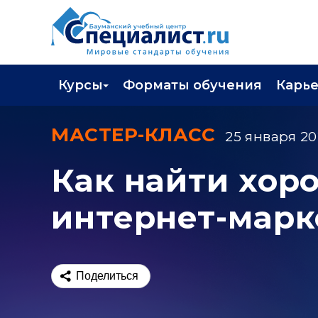
Курсы
Форматы обучения
Карь
Каталог курсов
Профор
МАСТЕР-КЛАСС
25 января 20
Повышение квалификации
Популя
Как найти хор
Профессиональная переподготовка
Трудоу
интернет-марк
Экзамены вендоров
Работа 
Программа лояльности
Подарить сертификат на обучение
Поделиться