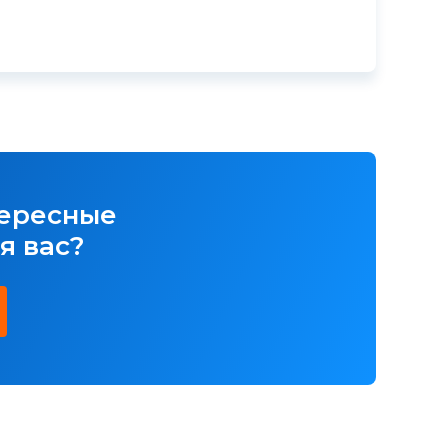
тересные
я вас?