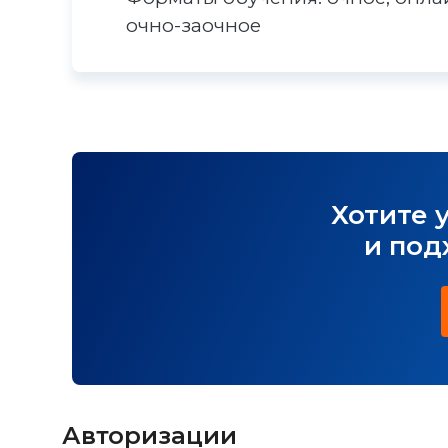
очно-заочное
Хотите 
и под
Авторизации