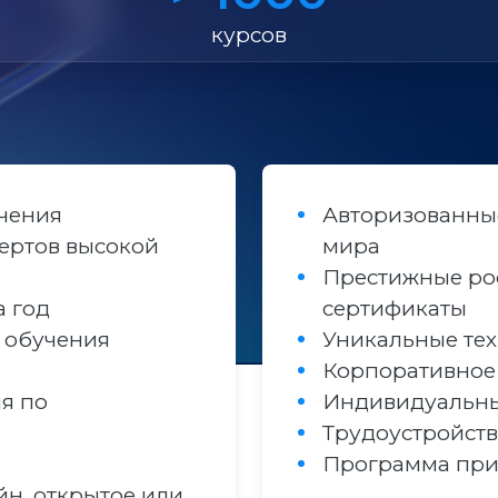
курсов
учения
Авторизованные
ертов высокой
мира
Престижные ро
а год
сертификаты
 обучения
Уникальные те
Корпоративное
я по
Индивидуальн
Трудоустройст
Программа при
йн, открытое или