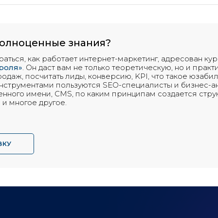
полноценные знания?
браться, как работает интернет-маркетинг, адресован ку
роля»
. Он даст вам не только теоретическую, но и практ
родаж, посчитать лиды, конверсию, KPI, что такое юзаби
инструментами пользуются SEO-специалисты и бизнес-ан
енного имени, CMS, по каким принципам создается стру
и многое другое.
ВКУ