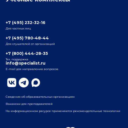
Отзывы слушателей
Белорусско-Савеловский
3-я ул. Ямского Поля, д. 32, 1-й подъезд, 5-й этаж
Наши преподаватели
+7 (495) 232-32-16
Для частных лиц
Радио
ул. Радио, д.24, корпус 1, 2-й подъезд, 2-й этаж
+7 (495) 780-48-44
Для слушателей от организаций
Таганский
+7 (800) 444-28-35
ул. Воронцовская, д. 35Б, корп.2, 5-й этаж
Тех. поддержка
info@specialist.ru
E-mail для направления вопросов
Бауманский
ул. Бауманская, д. 6, стр. 2, бизнес-центр «Виктория
Плаза», 4-й этаж
Сведения об образовательных организациях
Вакансии для преподавателей
На информационном ресурсе применяются рекомендательные технологии