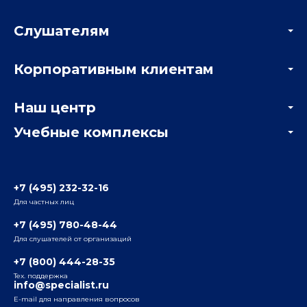
Слушателям
Акции
Корпоративным клиентам
Мастер-классы и вебинары
Корпоративным заказчикам
Онлайн-тестирование
Наш центр
Отзывы компаний
Учебные комплексы
Информация о центре
Отзывы слушателей
Белорусско-Савеловский
3-я ул. Ямского Поля, д. 32, 1-й подъезд, 5-й этаж
Наши преподаватели
+7 (495) 232-32-16
Для частных лиц
Радио
ул. Радио, д.24, корпус 1, 2-й подъезд, 2-й этаж
+7 (495) 780-48-44
Для слушателей от организаций
Таганский
+7 (800) 444-28-35
ул. Воронцовская, д. 35Б, корп.2, 5-й этаж
Тех. поддержка
info@specialist.ru
E-mail для направления вопросов
Бауманский