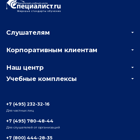
Слушателям
Акции
Корпоративным клиентам
Мастер-классы и вебинары
Корпоративным заказчикам
Онлайн-тестирование
Наш центр
Отзывы компаний
Учебные комплексы
Информация о центре
Отзывы слушателей
Белорусско-Савеловский
3-я ул. Ямского Поля, д. 32, 1-й подъезд, 5-й этаж
Наши преподаватели
+7 (495) 232-32-16
Для частных лиц
Радио
ул. Радио, д.24, корпус 1, 2-й подъезд, 2-й этаж
+7 (495) 780-48-44
Для слушателей от организаций
Таганский
+7 (800) 444-28-35