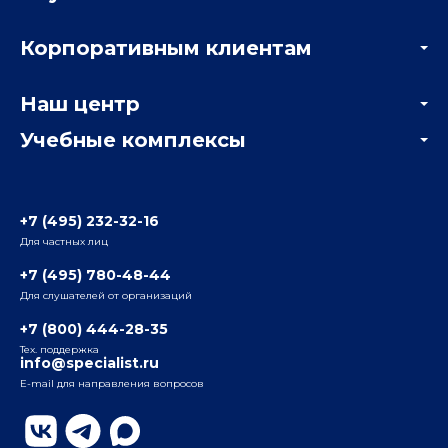
Акции
Корпоративным клиентам
Мастер-классы и вебинары
Корпоративным заказчикам
Онлайн-тестирование
Наш центр
Отзывы компаний
Учебные комплексы
Информация о центре
Отзывы слушателей
Белорусско-Савеловский
3-я ул. Ямского Поля, д. 32, 1-й подъезд, 5-й этаж
Наши преподаватели
+7 (495) 232-32-16
Для частных лиц
Радио
ул. Радио, д.24, корпус 1, 2-й подъезд, 2-й этаж
+7 (495) 780-48-44
Для слушателей от организаций
Таганский
+7 (800) 444-28-35
ул. Воронцовская, д. 35Б, корп.2, 5-й этаж
Тех. поддержка
info@specialist.ru
E-mail для направления вопросов
Бауманский
ул. Бауманская, д. 6, стр. 2, бизнес-центр «Виктория
Плаза», 4-й этаж