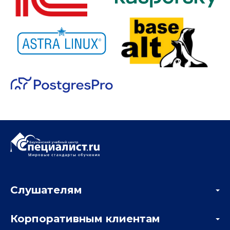
Слушателям
Акции
Корпоративным клиентам
Мастер-классы и вебинары