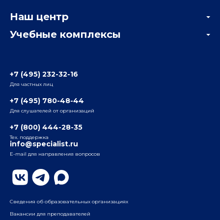
Корпоративным заказчикам
Онлайн-тестирование
Наш центр
Отзывы компаний
Учебные комплексы
Информация о центре
Отзывы слушателей
Белорусско-Савеловский
3-я ул. Ямского Поля, д. 32, 1-й подъезд, 5-й этаж
Наши преподаватели
+7 (495) 232-32-16
Для частных лиц
Радио
ул. Радио, д.24, корпус 1, 2-й подъезд, 2-й этаж
+7 (495) 780-48-44
Для слушателей от организаций
Таганский
+7 (800) 444-28-35
ул. Воронцовская, д. 35Б, корп.2, 5-й этаж
Тех. поддержка
info@specialist.ru
E-mail для направления вопросов
Бауманский
ул. Бауманская, д. 6, стр. 2, бизнес-центр «Виктория
Плаза», 4-й этаж
Сведения об образовательных организациях
Вакансии для преподавателей