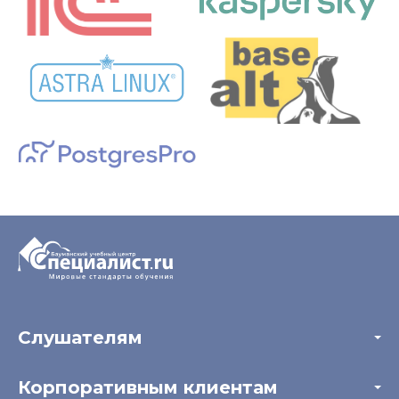
Слушателям
Акции
Корпоративным клиентам
Мастер-классы и вебинары