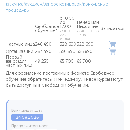
(закупка/аукцион/запрос котировок/конкурсные
процедуры)
с 10:00
до
Вечер или
Свободное
17:00
Выходные
Записаться
обучение*
Очно
Стандартная
или
цена
онлайн
Частные лица
246 490
328 690
328 690
Организации
267 490
356 690
356 690
Первый
взнос(для
49 250
65 700
65 700
частных лиц)
Для оформление программы в формате Свободное
обучение обратитесь к менеджеру, не все курсы могут
быть доступны в Свободном обучении.
Ближайшая дата
24.08.2026
Продолжительность