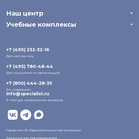
Корпоративным заказчикам
Онлайн-тестирование
Наш центр
Отзывы компаний
Учебные комплексы
Информация о центре
Отзывы слушателей
Белорусско-Савеловский
3-я ул. Ямского Поля, д. 32, 1-й подъезд, 5-й этаж
Наши преподаватели
+7 (495) 232-32-16
Для частных лиц
Радио
ул. Радио, д.24, корпус 1, 2-й подъезд, 2-й этаж
+7 (495) 780-48-44
Для слушателей от организаций
Таганский
+7 (800) 444-28-35
ул. Воронцовская, д. 35Б, корп.2, 5-й этаж
Тех. поддержка
info@specialist.ru
E-mail для направления вопросов
Бауманский
ул. Бауманская, д. 6, стр. 2, бизнес-центр «Виктория
Плаза», 4-й этаж
Сведения об образовательных организациях
Вакансии для преподавателей