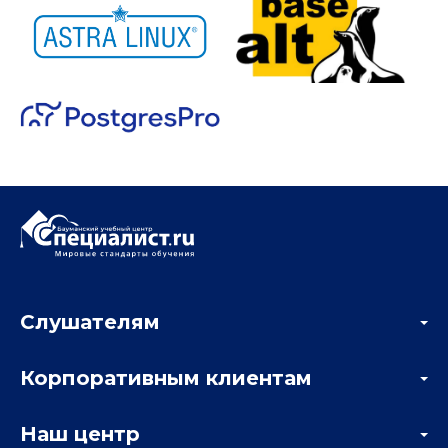
Слушателям
Акции
Корпоративным клиентам
Мастер-классы и вебинары
Корпоративным заказчикам
Онлайн-тестирование
Наш центр
Отзывы компаний