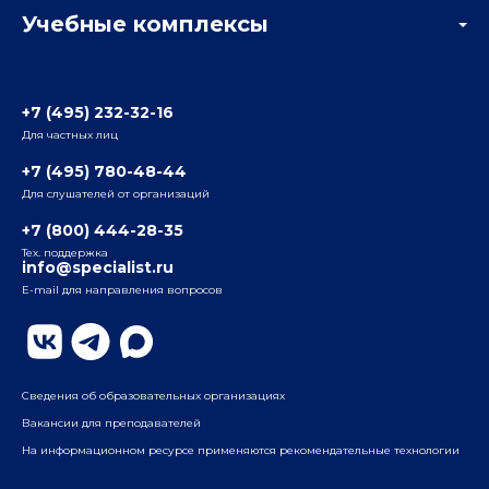
Учебные комплексы
Информация о центре
Отзывы слушателей
Белорусско-Савеловский
3-я ул. Ямского Поля, д. 32, 1-й подъезд, 5-й этаж
Наши преподаватели
+7 (495) 232-32-16
Для частных лиц
Радио
ул. Радио, д.24, корпус 1, 2-й подъезд, 2-й этаж
+7 (495) 780-48-44
Для слушателей от организаций
Таганский
+7 (800) 444-28-35
ул. Воронцовская, д. 35Б, корп.2, 5-й этаж
Тех. поддержка
info@specialist.ru
E-mail для направления вопросов
Бауманский
ул. Бауманская, д. 6, стр. 2, бизнес-центр «Виктория
Плаза», 4-й этаж
Сведения об образовательных организациях
Вакансии для преподавателей
На информационном ресурсе применяются рекомендательные технологии