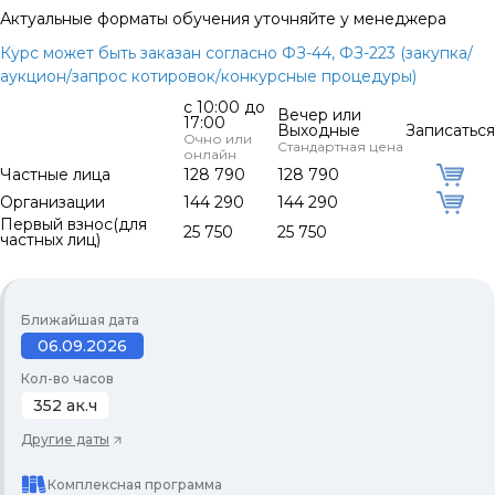
Актуальные форматы обучения уточняйте у менеджера
Курс может быть заказан согласно ФЗ-44, ФЗ-223 (закупка/
аукцион/запрос котировок/конкурсные процедуры)
с 10:00 до
Вечер или
17:00
Выходные
Записаться
Очно или
Стандартная цена
онлайн
Частные лица
128 790
128 790
Организации
144 290
144 290
Первый взнос(для
25 750
25 750
частных лиц)
Ближайшая дата
06.09.2026
Кол-во часов
352 ак.ч
Другие даты
Комплексная программа