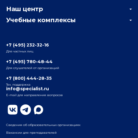
Корпоративным заказчикам
Онлайн-тестирование
Наш центр
Отзывы компаний
Учебные комплексы
Информация о центре
Отзывы слушателей
Белорусско-Савеловский
3-я ул. Ямского Поля, д. 32, 1-й подъезд, 5-й этаж
Наши преподаватели
+7 (495) 232-32-16
Для частных лиц
Радио
ул. Радио, д.24, корпус 1, 2-й подъезд, 2-й этаж
+7 (495) 780-48-44
Для слушателей от организаций
Таганский
+7 (800) 444-28-35
ул. Воронцовская, д. 35Б, корп.2, 5-й этаж
Тех. поддержка
info@specialist.ru
E-mail для направления вопросов
Бауманский
ул. Бауманская, д. 6, стр. 2, бизнес-центр «Виктория
Плаза», 4-й этаж
Сведения об образовательных организациях
Вакансии для преподавателей