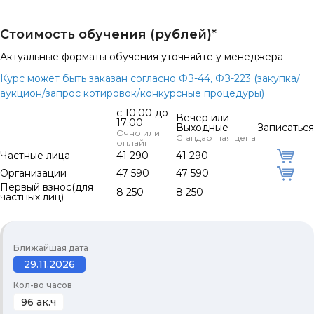
Стоимость обучения (рублей)*
Актуальные форматы обучения уточняйте у менеджера
Курс может быть заказан согласно ФЗ-44, ФЗ-223 (закупка/
аукцион/запрос котировок/конкурсные процедуры)
с 10:00 до
Вечер или
17:00
Выходные
Записаться
Очно или
Стандартная цена
онлайн
Частные лица
41 290
41 290
Организации
47 590
47 590
Первый взнос(для
8 250
8 250
частных лиц)
Ближайшая дата
29.11.2026
Кол-во часов
96 ак.ч