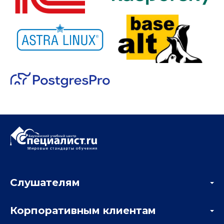
Слушателям
Акции
Корпоративным клиентам
Мастер-классы и вебинары