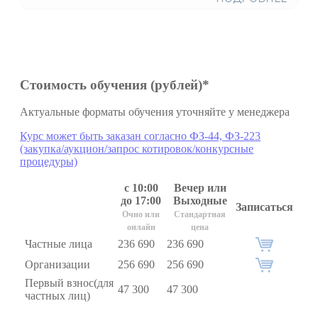
Стоимость обучения (рублей)*
Актуальные форматы обучения уточняйте у менеджера
Курс может быть заказан согласно ФЗ-44, ФЗ-223
(закупка/аукцион/запрос котировок/конкурсные
процедуры)
с 10:00
Вечер или
до 17:00
Выходные
Записаться
Очно или
Стандартная
онлайн
цена
Частные лица
236 690
236 690
Организации
256 690
256 690
Первый взнос(для
47 300
47 300
частных лиц)