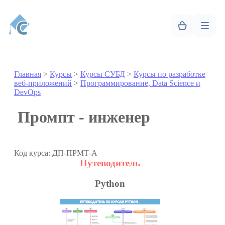
Главная
>
Курсы
>
Курсы СУБД
>
Курсы по разработке
веб-приложений
>
Программирование, Data Science и
DevOps
Промпт - инженер
Код курса: ДП-ПРМТ-А
Путеводитель
Python