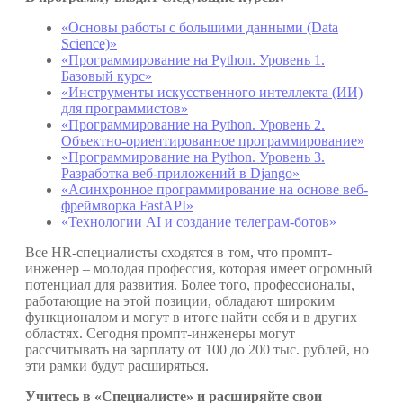
«Основы работы с большими данными (Data
Science)»
«Программирование на Python. Уровень 1.
Базовый курс»
«Инструменты искусственного интеллекта (ИИ)
для программистов»
«Программирование на Python. Уровень 2.
Объектно-ориентированное программирование»
«Программирование на Python. Уровень 3.
Разработка веб-приложений в Django»
«Асинхронное программирование на основе веб-
фреймворка FastAPI»
«Технологии AI и создание телеграм-ботов»
Все HR-специалисты сходятся в том, что промпт-
инженер – молодая профессия, которая имеет огромный
потенциал для развития. Более того, профессионалы,
работающие на этой позиции, обладают широким
функционалом и могут в итоге найти себя и в других
областях. Сегодня промпт-инженеры могут
рассчитывать на зарплату от 100 до 200 тыс. рублей, но
эти рамки будут расширяться.
Учитесь в «Специалисте» и расширяйте свои