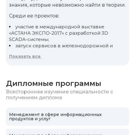
знания, которые невозможно найти в теории.
Среди ее проектов:
участие в международной выставке
«АСТАНА ЭКСПО-2017» с разработкой 3D
SCADA-системы;
запуск сервисов в железнодорожной и
металлургической отраслях (nahodka.online,
Показать все
abc-lom.ru);
реализация инженерных и IT-решений для
МГУ, Росморречфлота и других крупных
объектов.
Дипломные программы
На занятиях с Анной Алексеевной студенты
Всестороннее изучение специальности с
учатся применять
Scrum
и гибкие подходы
получением диплома
на практике, работать с рисками, бюджетом
и командой, видеть проект с позиции и
Менеджмент в сфере информационных
заказчика, и исполнителя — от идеи до
продуктов и услуг
внедрения. Осваивают навыки управления:
как собрать команду, принимать решения и