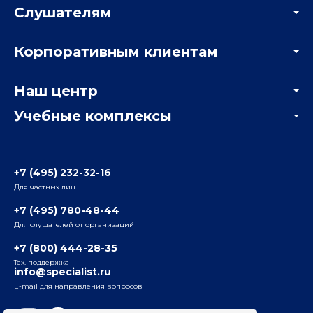
Слушателям
Акции
Корпоративным клиентам
Мастер-классы и вебинары
Корпоративным заказчикам
Онлайн-тестирование
Наш центр
Отзывы компаний
Учебные комплексы
Информация о центре
Отзывы слушателей
Белорусско-Савеловский
3-я ул. Ямского Поля, д. 32, 1-й подъезд, 5-й этаж
Наши преподаватели
+7 (495) 232-32-16
Для частных лиц
Радио
ул. Радио, д.24, корпус 1, 2-й подъезд, 2-й этаж
+7 (495) 780-48-44
Для слушателей от организаций
Таганский
+7 (800) 444-28-35
ул. Воронцовская, д. 35Б, корп.2, 5-й этаж
Тех. поддержка
info@specialist.ru
E-mail для направления вопросов
Бауманский
ул. Бауманская, д. 6, стр. 2, бизнес-центр «Виктория