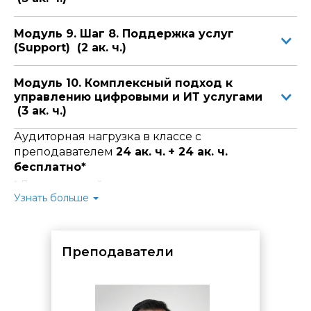
Модуль 9. Шаг 8. Поддержка услуг
(Support) (2 ак. ч.)
Модуль 10. Комплексный подход к
управлению цифровыми и ИТ услугами
(3 ак. ч.)
Аудиторная нагрузка в классе с
преподавателем
24 ак. ч.
+ 24 ак. ч.
бесплатно*
* Для слушателей курса предусмотрено
время для
самостоятельной практической отработки и
Узнать больше
проработки материала
в компьютерных классах
Центра.
Вы можете использовать его для закрепления знаний,
выполнения домашних заданий и консультаций со
Преподаватели
специалистами.
Время предоставляется
бесплатно
по
предварительному согласованию с администратором
комплекса: