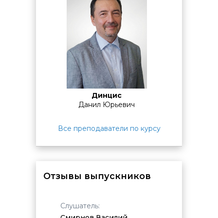
для занятий
с 10:00 до 17:10:
дополнительное
время
с 9:00 до 10:00.
для занятий
с 14:00 до 17:10:
дополнительное
время
с 13:15 до 14:00.
для занятий
с 18:30 до 21:30:
дополнительное
время
с 17:10 до 17:55.
По завершении обучения проводится
итоговая
аттестация.
Она может проходить в виде теста на
последнем занятии или основываться на результатах
выполнения практических заданий в ходе курса.
Динцис
Данил Юрьевич
Все преподаватели по курсу
Отзывы выпускников
Слушатель:
Смирнов Василий