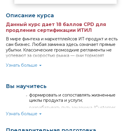
Описание курса
Данный курс дает 18 баллов CPD для
продления сертификации ИТИЛ
В мире финтеха и маркетплейсов ИТ-продукт и есть
сам бизнес. Любая заминка здесь означает прямые
убытки. Классические громоздкие регламенты не
успевают за скоростью рынка — они тормозят
разработку, создают разрывы между ИТ и бизнесом и
Узнать больше
убивают инновации.
Сегодня нужны лидеры, которые умеют:
управлять полным жизненным циклом цифровых
Вы научитесь
услуг;
устранять барьеры между разработкой и
формировать и сопоставлять жизненные
бизнесом;
циклы продукта и услуги;
внедрять изменения без бюрократии.
разрабатывать путь заказчика (Customer
Именно таких экспертов мы готовим.
journey);
Узнать больше
Наш курс — практический интенсив по управлению
формировать спецификацию и прототип
цифровой средой на базе новейших подходов ИТИЛ 5.
продукта и услуги;
Предварительная подготовка
Программа ориентирована на практику и реальные