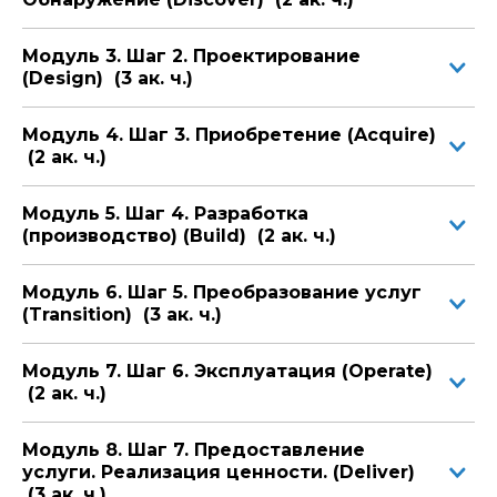
Внедрять культуру непрерывного
совершенствования
— делать сервисы лучше
с каждой итерацией.
Модуль 3. Шаг 2. Проектирование
Эффективно взаимодействовать с
(Design) (3 ак. ч.)
вендорами
— интегрировать внешние
продукты в собственные цифровые услуги.
Ваш главный итог:
Вы научитесь строить гибкие,
Модуль 4. Шаг 3. Приобретение (Acquire)
устойчивые цепочки ценности, которые приносят
(2 ак. ч.)
компании реальные деньги, обеспечивают удержание
клиентов и создают понятную операционную модель
Модуль 5. Шаг 4. Разработка
цифрового департамента.
(производство) (Build) (2 ак. ч.)
Освойте современные подходы ИТИЛ 5 и
выстройте цифровую среду, которая помогает
компании расти быстрее рынка.
Модуль 6. Шаг 5. Преобразование услуг
(Transition) (3 ак. ч.)
Модуль 7. Шаг 6. Эксплуатация (Operate)
(2 ак. ч.)
Модуль 8. Шаг 7. Предоставление
услуги. Реализация ценности. (Deliver)
(3 ак. ч.)