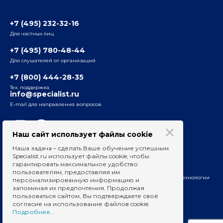
3-я ул. Ямского Поля, д. 32, 1-й подъезд, 5-й этаж
Наши преподаватели
+7 (495) 232-32-16
Для частных лиц
Радио
ул. Радио, д.24, корпус 1, 2-й подъезд, 2-й этаж
+7 (495) 780-48-44
Для слушателей от организаций
Таганский
+7 (800) 444-28-35
ул. Воронцовская, д. 35Б, корп.2, 5-й этаж
Тех. поддержка
info@specialist.ru
E-mail для направления вопросов
Бауманский
ул. Бауманская, д. 6, стр. 2, бизнес-центр «Виктория
Плаза», 4-й этаж
Наш сайт использует файлы cookie
Наша задача – сделать Ваше обучение успешным.
Сведения об образовательных организациях
Specialist.ru использует файлы cookie, чтобы
гарантировать максимальное удобство
Вакансии для преподавателей
пользователям, предоставляя им
На информационном ресурсе применяются рекомендательные технологии
персонализированную информацию и
запоминая их предпочтения. Продолжая
пользоваться сайтом, Вы подтверждаете своё
согласие на использование файлов cookie.
Подробнее...