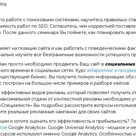
йта
по работе с поисковыми системами, научитесь правильно ст
имость работ по SEO. Согласитесь, чем корректней поставле
 После данного семинара Вы поймете, как планировать архи
лияет на позиции сайта и как работать с поведенческими фа
онально изучите все безграничные возможности успешного п
Вам просто необходимо продвигать Ваш сайт в
социальных
ого времени в социальных сетях. Курс «
Маркетинг и продвиж
уществующий бизнес. Вы получите полную информацию обо в
рс построен на большом числе примеров и разборе кейсов.
 эффективных видов рекламы, который позволяет получить от
максимальной отдачи от контекстной рекламы необходимо уч
 «Специалисте» Вы подробно рассмотрите вопросы использо
ите реальные рекламные кампании для своих сайтов.
ции и хотите оценить его эффективность и прибыльность? То
йтов
Google Analytics». Google Universal Analytics - мощное и
сурсов используют именно Google Analytics. Особенностью к