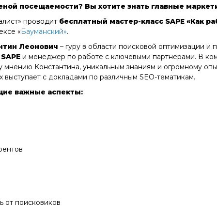
еной посещаемости? Вы хотите знать главные маркети
алист» проводит
бесплатный мастер-класс
SAPE
«Как ра
ексе «
Бауманский»
.
нтин Леонович
– гуру в области поисковой оптимизации и 
и
SAPE
и менеджер по работе с ключевыми партнерами. В ком
 мнению Константина, уникальным знаниям и огромному опыт
 выступает с докладами по различным SEO-тематикам.
щие важные аспекты:
рентов
ь от поисковиков