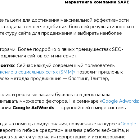
маркетинга компании SAPE
авить цели для достижения максимальной эффективности
на задача, тем легче добиться большей результативности от
тектуру сайта для продвижения и выбирать наиболее
кторами. Более подробно о явных преимуществах SEO-
родвижения сайтов сети интернет.
 сетях
! Сейчас каждый современный пользователь
ение в социальных сетях (SMM)»
позволит привлечь к
сех методах продвижения — блоггинг, Твиттер,
клик и реальные заказы буквально в день начала
итывать множество факторов. На семинаре «
Google Adwords:
вания
Google AdWords
— крупнейшей в мире системы
гда на помощь придут знания, полученные на курсе «
Google
 невероятно гибкое средством анализа работы веб-сайта, и
урса является упор на интерпретацию и использование