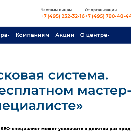
Частным лицам
От организации
+7 (495) 232-32-16
+7 (495) 780-48-4
ера
Компаниям
Акции
О центре
иентация
Контакты
рные профессии
Новости
сковая система.
стройство
О центре
в Центре
Преподаватели
есплатном мастер
Вакансии
пециалисте»
й SEO-специалист может увеличить в десятки раз про