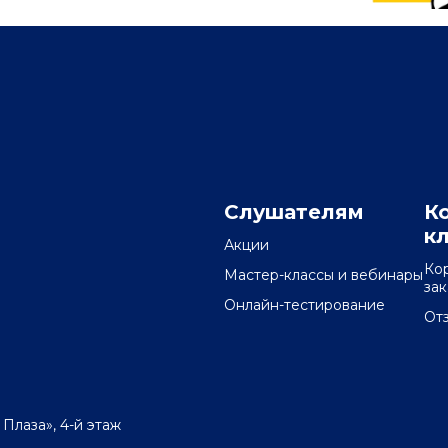
Слушателям
К
к
Акции
Ко
Мастер-классы и вебинары
за
Онлайн-тестирование
От
 Плаза», 4-й этаж