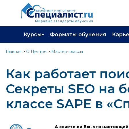
Курсы
Форматы обучения
Карь
Каталог курсов
Профор
Главная
>
О Центре
>
Мастер-классы
Повышение квалификации
Популя
Как работает пои
Профессиональная переподготовка
Трудоу
Экзамены вендоров
Работа 
Секреты SEO на б
Программа лояльности
классе SAPE в «С
Подарить сертификат на обучение
А знаете ли Вы, что настоящи