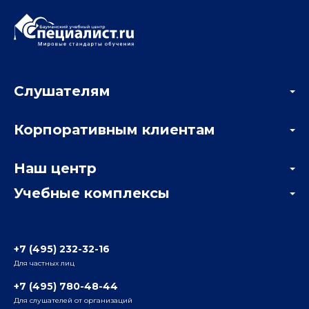
Слушателям
Акции
Корпоративным клиентам
Мастер-классы и вебинары
Корпоративным заказчикам
Онлайн-тестирование
Наш центр
Отзывы компаний
Учебные комплексы
Информация о центре
Отзывы слушателей
Белорусско-Савеловский
3-я ул. Ямского Поля, д. 32, 1-й подъезд, 5-й этаж
Наши преподаватели
+7 (495) 232-32-16
Для частных лиц
Радио
ул. Радио, д.24, корпус 1, 2-й подъезд, 2-й этаж
+7 (495) 780-48-44
Для слушателей от организаций