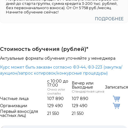
дней до старта группы, сумма кредита 3-200 тыс. рублей,
без первоначального взноса). От От 5 758 руб./месяц.
Начните обучение сейчас!
ПОДРОБНЕЕ
Стоимость обучения (рублей)*
Актуальные форматы обучения уточняйте у менеджера
Курс может быть заказан согласно ФЗ-44, ФЗ-223 (закупка/
аукцион/запрос котировок/конкурсные процедуры)
с 10:00 до
Вечер или
17:00
Выходные
Записаться
Очно или
Стандартная цена
онлайн
Частные лица
107 890
107 890
Организации
129 490
129 490
Первый взнос(для
21 550
21 550
частных лиц)