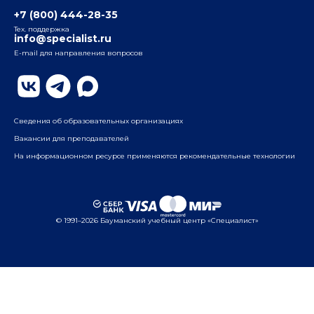
Таганский
+7 (800) 444-28-35
ул. Воронцовская, д. 35Б, корп.2, 5-й этаж
Тех. поддержка
info@specialist.ru
E-mail для направления вопросов
Бауманский
ул. Бауманская, д. 6, стр. 2, бизнес-центр «Виктория
Плаза», 4-й этаж
Сведения об образовательных организациях
Вакансии для преподавателей
На информационном ресурсе применяются рекомендательные технологии
© 1991–2026 Бауманский учебный центр «Специалист»