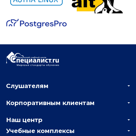
Слушателям
Акции
Корпоративным клиентам
Мастер-классы и вебинары
Корпоративным заказчикам
Онлайн-тестирование
Наш центр
Отзывы компаний
Учебные комплексы
Информация о центре