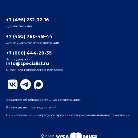
Отзывы слушателей
Белорусско-Савеловский
3-я ул. Ямского Поля, д. 32, 1-й подъезд, 5-й этаж
Наши преподаватели
+7 (495) 232-32-16
Для частных лиц
Радио
ул. Радио, д.24, корпус 1, 2-й подъезд, 2-й этаж
+7 (495) 780-48-44
Для слушателей от организаций
Таганский
+7 (800) 444-28-35
ул. Воронцовская, д. 35Б, корп.2, 5-й этаж
Тех. поддержка
info@specialist.ru
E-mail для направления вопросов
Бауманский
ул. Бауманская, д. 6, стр. 2, бизнес-центр «Виктория
Плаза», 4-й этаж
Сведения об образовательных организациях
Вакансии для преподавателей
На информационном ресурсе применяются рекомендательные технологии