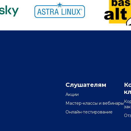
Слушателям
К
к
Акции
Ко
Мастер-классы и вебинары
за
Онлайн-тестирование
От