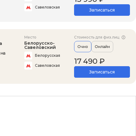
Савеловская
Записаться
Место
Стоимость для физ.лиц
Белорусско-
а
Очно
Онлайн
Савеловский
вна
Белорусская
17 490 ₽
Савеловская
Записаться