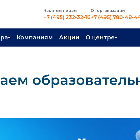
Частным лицам
От организации
+7 (495) 232-32-16
+7 (495) 780-48-4
ера
Компаниям
Акции
О центре
иентация
Контакты
рные профессии
Новости
каем образовател
стройство
О центре
в Центре
Преподаватели
Вакансии