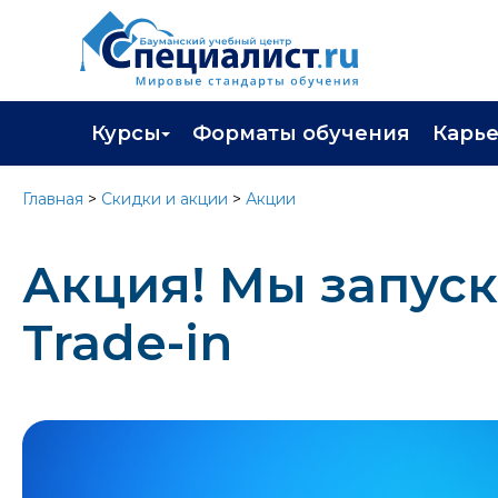
Курсы
Форматы обучения
Карь
Каталог курсов
Профор
Главная
>
Скидки и акции
>
Акции
Повышение квалификации
Популя
Акция! Мы запус
Профессиональная переподготовка
Трудоу
Экзамены вендоров
Работа 
Trade-in
Программа лояльности
Подарить сертификат на обучение