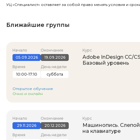
УЦ «Специалист» оставляет за собой право менять условия и срок
Ближайшие группы
Начало
Окончание
Курс
Adobe InDesign CC/CS
05.09.2026
19.09.2026
Базовый уровень
Время
День недели
10:00-17:10
суббота
Открытое обучение
Очно и онлайн
Начало
Окончание
Курс
Машинопись. Слепой
29.11.2026
20.12.2026
на клавиатуре
Время
День недели