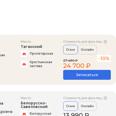
Место
Стоимость для физ.лиц
Таганский
Очно
Онлайн
Пролетарская
вич
-10%
27 490 ₽
Крестьянская
24 700 ₽
застава
Записаться
Место
Стоимость для физ.лиц
Белорусско-
ва
Очно
Онлайн
Савеловский
дровна
13 990 ₽
Белорусская