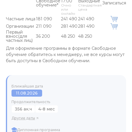
Свободное
17:00
Выходные
Записаться
обучение*
Очно
Стандартная
или
цена
онлайн
Частные лица
181 090
241 490
241 490
Организации
211 090
281 490
281 490
Первый
взнос(для
36 200
48 250
48 250
частных лиц)
Для оформление программы в формате Свободное
обучение обратитесь к менеджеру, не все курсы могут
быть доступны в Свободном обучении.
Ближайшая дата
11.08.2026
Продолжительность
356 ак.ч
4-8 мес
Другие даты
Дипломная программа