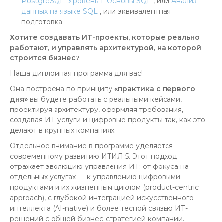
PostgreSQL: Уровень 1. Основы SQL
, или
Анализ
данных на языке SQL
, или эквивалентная
подготовка.
Хотите создавать ИТ-проекты, которые реально
работают, и управлять архитектурой, на которой
строится бизнес?
Наша дипломная программа для вас!
Она построена по принципу
«практика с первого
дня»
вы будете работать с реальными кейсами,
проектируя архитектуру, оформляя требования,
создавая ИТ-услуги и цифровые продукты так, как это
делают в крупных компаниях.
Отдельное внимание в программе уделяется
современному развитию ИТИЛ 5. Этот подход
отражает эволюцию управления ИТ: от фокуса на
отдельных услугах — к управлению цифровыми
продуктами и их жизненным циклом (product-centric
approach), с глубокой интеграцией искусственного
интеллекта (AI-native) и более тесной связью ИТ-
решений с общей бизнес-стратегией компании.