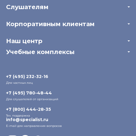
Слушателям
Акции
Корпоративным клиентам
Мастер-классы и вебинары
Корпоративным заказчикам
Онлайн-тестирование
Наш центр
Отзывы компаний
Учебные комплексы
Информация о центре
Отзывы слушателей
Белорусско-Савеловский
3-я ул. Ямского Поля, д. 32, 1-й подъезд, 5-й этаж
Наши преподаватели
+7 (495) 232-32-16
Для частных лиц
Радио
ул. Радио, д.24, корпус 1, 2-й подъезд, 2-й этаж
+7 (495) 780-48-44
Для слушателей от организаций
Таганский
+7 (800) 444-28-35
ул. Воронцовская, д. 35Б, корп.2, 5-й этаж
Тех. поддержка
info@specialist.ru
E-mail для направления вопросов
Бауманский
ул. Бауманская, д. 6, стр. 2, бизнес-центр «Виктория