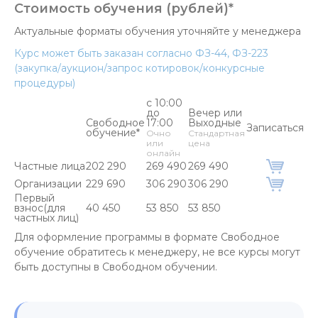
Стоимость обучения (рублей)*
Актуальные форматы обучения уточняйте у менеджера
Курс может быть заказан согласно ФЗ-44, ФЗ-223
(закупка/аукцион/запрос котировок/конкурсные
процедуры)
с 10:00
до
Вечер или
Свободное
17:00
Выходные
Записаться
обучение*
Очно
Стандартная
или
цена
онлайн
Частные лица
202 290
269 490
269 490
Организации
229 690
306 290
306 290
Первый
взнос(для
40 450
53 850
53 850
частных лиц)
Для оформление программы в формате Свободное
обучение обратитесь к менеджеру, не все курсы могут
быть доступны в Свободном обучении.