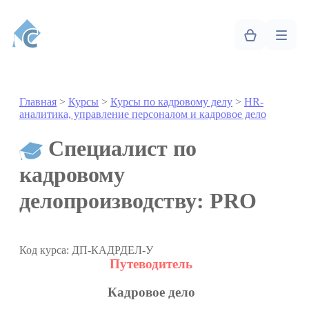
Главная
>
Курсы
>
Курсы по кадровому делу
>
HR-
аналитика, управление персоналом и кадровое дело
Специалист по
кадровому
делопроизводству: PRO
Код курса: ДП-КАДРДЕЛ-У
Путеводитель
Кадровое дело