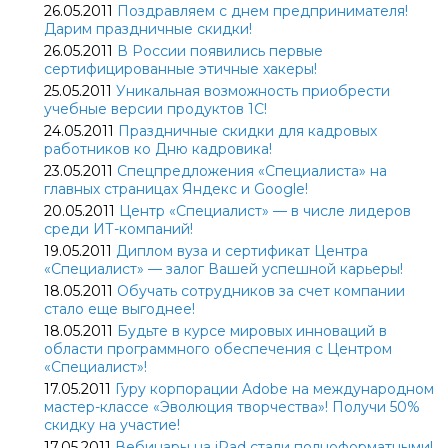
26.05.2011
Поздравляем с днем предпринимателя!
Дарим праздничные скидки!
26.05.2011
В России появились первые
сертифицированные этичные хакеры!
25.05.2011
Уникальная возможность приобрести
учебные версии продуктов 1С!
24.05.2011
Праздничные скидки для кадровых
работников ко Дню кадровика!
23.05.2011
Спецпредложения «Специалиста» на
главных страницах Яндекс и Google!
20.05.2011
Центр «Специалист» — в числе лидеров
среди ИТ-компаний!
19.05.2011
Диплом вуза и сертификат Центра
«Специалист» — залог Вашей успешной карьеры!
18.05.2011
Обучать сотрудников за счет компании
стало еще выгоднее!
18.05.2011
Будьте в курсе мировых инноваций в
области программного обеспечения с Центром
«Специалист»!
17.05.2011
Гуру корпорации Adobe на международном
мастер-классе «Эволюция творчества»! Получи 50%
скидку на участие!
17.05.2011
Вебинары на iPad стали полноформатными!