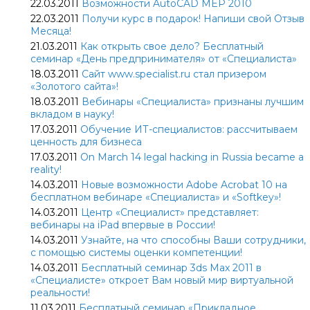
22.03.2011
Возможности AutoCAD MEP 2010
22.03.2011
Получи курс в подарок! Напиши свой Отзыв
Месяца!
21.03.2011
Как открыть свое дело? Бесплатный
семинар «День предпринимателя» от «Специалиста»
18.03.2011
Сайт www.specialist.ru стал призером
«Золотого сайта»!
18.03.2011
Вебинары «Специалиста» признаны лучшим
вкладом в науку!
17.03.2011
Обучение ИТ-специалистов: рассчитываем
ценность для бизнеса
17.03.2011
On March 14 legal hacking in Russia became a
reality!
14.03.2011
Новые возможности Adobe Acrobat 10 на
бесплатном вебинаре «Специалиста» и «Softkey»!
14.03.2011
Центр «Специалист» представляет:
вебинары на iPad впервые в России!
14.03.2011
Узнайте, на что способны Ваши сотрудники,
с помощью системы оценки компетенции!
14.03.2011
Бесплатный семинар 3ds Max 2011 в
«Специалисте» откроет Вам новый мир виртуальной
реальности!
11.03.2011
Бесплатный семинар «Прикладное