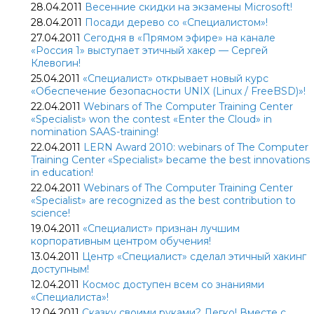
28.04.2011
Весенние скидки на экзамены Microsoft!
28.04.2011
Посади дерево со «Специалистом»!
27.04.2011
Сегодня в «Прямом эфире» на канале
«Россия 1» выступает этичный хакер — Сергей
Клевогин!
25.04.2011
«Специалист» открывает новый курс
«Обеспечение безопасности UNIX (Linux / FreeBSD)»!
22.04.2011
Webinars of The Computer Training Center
«Specialist» won the contest «Enter the Cloud» in
nomination SAAS-training!
22.04.2011
LERN Award 2010: webinars of The Computer
Training Center «Specialist» became the best innovations
in education!
22.04.2011
Webinars of The Computer Training Center
«Specialist» are recognized as the best contribution to
science!
19.04.2011
«Специалист» признан лучшим
корпоративным центром обучения!
13.04.2011
Центр «Специалист» сделал этичный хакинг
доступным!
12.04.2011
Космос доступен всем со знаниями
«Специалиста»!
12.04.2011
Сказку своими руками? Легко! Вместе с