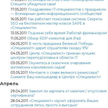
Спешите убедиться сами!
17.05.2011
Поздравляем IT-специалистов с праздником
— Всемирным днем информационного сообщества!
16.05.2011
Как работает поисковая система. Секреты
SEO на бесплатном мастер-классе SAPE в
«Специалисте»
13.05.2011
Подчини себе время! Работай фрилансером!
11.05.2011
Обзор RDP клиентов для iPad
06.05.2011
В честь праздника Великой Победы
«Специалист» дарит слушателям скидку 9%!
04.05.2011
Центр «Специалист» признан лучшим
центром переподготовки в области IT
03.05.2011
Окунитесь в сказочное очарование
английских королевских садов!
03.05.2011
Мечтаете о славе великого режиссера?
Снимите Ваш киношедевр в Центре «Специалист»!
Апрель
29.04.2011
Зависит ли зарплата от наличия / отсутствия
сертификата?
28.04.2011
«Специалист» научит оформлять Ваших
сотрудников легко, просто и выгодно!