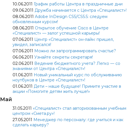
10.06.2011
График работы Центра в праздничные дни
09.06.2011
Дружба начинается с Центра «Специалист»!
08.06.2011
Adobe InDesign CS5/CS5.5: следуем
обновленным курсом!
08.06.2011
Открытое обучение Cisco в Центре
«Специалист» — залог успешной карьеры!
07.06.2011
Центр «Специалист» он-лайн: пришел,
увидел, записался!
07.06.2011
Можно ли запрограммировать счастье?
06.06.2011
Узнайте секреты секретаря!
02.06.2011
Ведение бюджетного учета? Легко — со
знаниями от Центра «Специалист»!
01.06.2011
Новый уникальный курс по обслуживанию
ноутбуков в Центре «Специалист»!
01.06.2011
Дети – наше будущее! Примите участие в
акции «Помогите детям жить лучше!»
Май
31.05.2011
«Специалист» стал авторизованным учебным
центром «Смета.ру»!
27.05.2011
Менеджер по персоналу: где учиться и как
сделать карьеру?