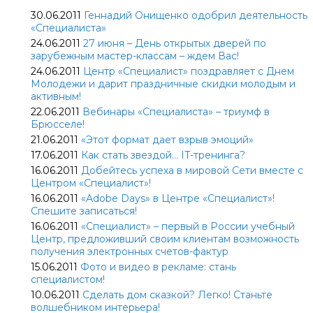
30.06.2011
Геннадий Онищенко одобрил деятельность
«Специалиста»
24.06.2011
27 июня – День открытых дверей по
зарубежным мастер-классам – ждем Вас!
24.06.2011
Центр «Специалист» поздравляет с Днем
Молодежи и дарит праздничные скидки молодым и
активным!
22.06.2011
Вебинары «Специалиста» – триумф в
Брюсселе!
21.06.2011
«Этот формат дает взрыв эмоций»
17.06.2011
Как стать звездой… IT-тренинга?
16.06.2011
Добейтесь успеха в мировой Сети вместе с
Центром «Специалист»!
16.06.2011
«Adobe Days» в Центре «Специалист»!
Спешите записаться!
16.06.2011
«Специалист» – первый в России учебный
Центр, предложивший своим клиентам возможность
получения электронных счетов-фактур
15.06.2011
Фото и видео в рекламе: cтань
cпециалистом!
10.06.2011
Сделать дом сказкой? Легко! Станьте
волшебником интерьера!