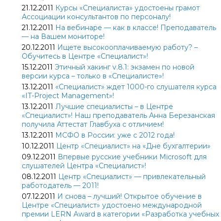
21.12.2011
Курсы «Специалиста» удостоены грамот
Ассоциации консультантов по персоналу!
21.12.2011
На вебинаре — как в классе! Преподаватель
— на Вашем мониторе!
20.12.2011
Ищете высокооплачиваемую работу? –
Обучитесь в Центре «Специалист»!
15.12.2011
Этичный хакинг v.8.1: экзамен по новой
версии курса – только в «Специалисте»!
13.12.2011
«Специалист» ждет 1000-го слушателя курса
«IT-Project Management»!
13.12.2011
Лучшие специалисты – в Центре
«Специалист»! Наш преподаватель Анна Березанская
получила Аттестат Главбуха с отличием!
13.12.2011
МСФО в России: уже с 2012 года!
10.12.2011
Центр «Специалист» на «Дне бухгалтерии»
09.12.2011
Впервые русские учебники Microsoft для
слушателей Центра «Специалист»!
08.12.2011
Центр «Специалист» — привлекательный
работодатель — 2011!
07.12.2011
И снова – лучший! Открытое обучение в
Центре «Специалист» удостоено международной
премии LERN Award в категории «Разработка учебных