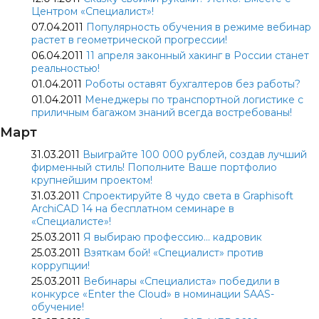
Центром «Специалист»!
07.04.2011
Популярность обучения в режиме вебинар
растет в геометрической прогрессии!
06.04.2011
11 апреля законный хакинг в России станет
реальностью!
01.04.2011
Роботы оставят бухгалтеров без работы?
01.04.2011
Менеджеры по транспортной логистике с
приличным багажом знаний всегда востребованы!
Март
31.03.2011
Выиграйте 100 000 рублей, создав лучший
фирменный стиль! Пополните Ваше портфолио
крупнейшим проектом!
31.03.2011
Спроектируйте 8 чудо света в Graphisoft
ArchiCAD 14 на бесплатном семинаре в
«Специалисте»!
25.03.2011
Я выбираю профессию… кадровик
25.03.2011
Взяткам бой! «Специалист» против
коррупции!
25.03.2011
Вебинары «Специалиста» победили в
конкурсе «Enter the Cloud» в номинации SAAS-
обучение!