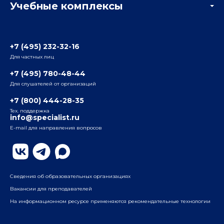
Учебные комплексы
Информация о центре
Отзывы слушателей
Белорусско-Савеловский
3-я ул. Ямского Поля, д. 32, 1-й подъезд, 5-й этаж
Наши преподаватели
+7 (495) 232-32-16
Для частных лиц
Радио
ул. Радио, д.24, корпус 1, 2-й подъезд, 2-й этаж
+7 (495) 780-48-44
Для слушателей от организаций
Таганский
+7 (800) 444-28-35
ул. Воронцовская, д. 35Б, корп.2, 5-й этаж
Тех. поддержка
info@specialist.ru
E-mail для направления вопросов
Бауманский
ул. Бауманская, д. 6, стр. 2, бизнес-центр «Виктория
Плаза», 4-й этаж
Сведения об образовательных организациях
Вакансии для преподавателей
На информационном ресурсе применяются рекомендательные технологии