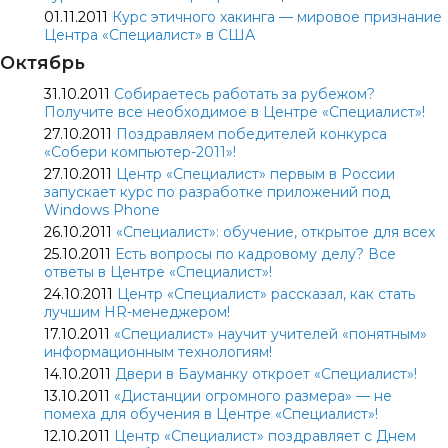
01.11.2011
Курс этичного хакинга — мировое признание
Центра «Специалист» в США
Октябрь
31.10.2011
Собираетесь работать за рубежом?
Получите все необходимое в Центре «Специалист»!
27.10.2011
Поздравляем победителей конкурса
«Собери компьютер-2011»!
27.10.2011
Центр «Специалист» первым в России
запускает курс по разработке приложений под
Windows Phone
26.10.2011
«Специалист»: обучение, открытое для всех
25.10.2011
Есть вопросы по кадровому делу? Все
ответы в Центре «Специалист»!
24.10.2011
Центр «Специалист» рассказал, как стать
лучшим HR-менеджером!
17.10.2011
«Специалист» научит учителей «понятным»
информационным технологиям!
14.10.2011
Двери в Бауманку откроет «Специалист»!
13.10.2011
«Дистанции огромного размера» — не
помеха для обучения в Центре «Специалист»!
12.10.2011
Центр «Специалист» поздравляет с Днем